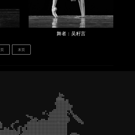
舞者：吴籽言
一页
末页