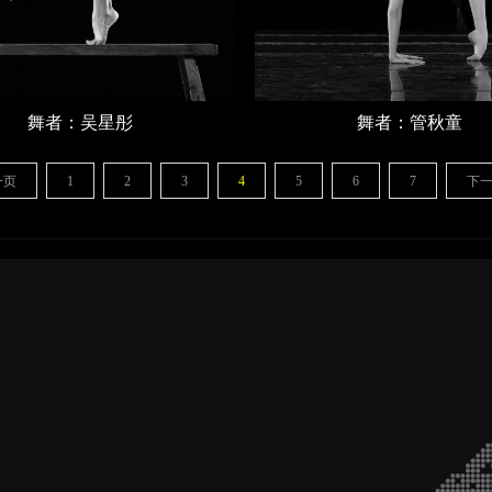
舞者：吴星彤
舞者：管秋童
一页
1
2
3
4
5
6
7
下