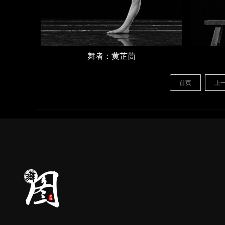
舞者：黄芷茼
首页
上