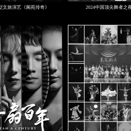
型文旅演艺《阆苑传奇》
2024中国顶尖舞者之