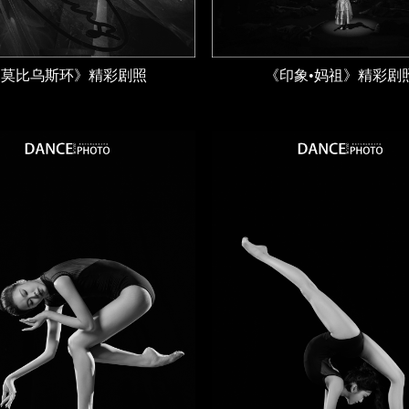
《莫比乌斯环》精彩剧照
《印象•妈祖》精彩剧