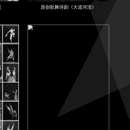
夜
原创歌舞诗剧《大道河湟》