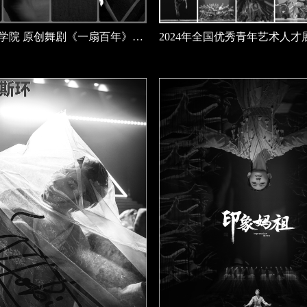
浙音舞蹈学院 原创舞剧《一扇百年》定妆照