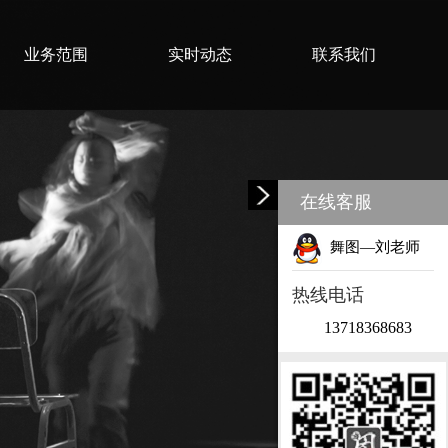
业务范围
实时动态
联系我们
在线客服
舞图—刘老师
热线电话
13718368683