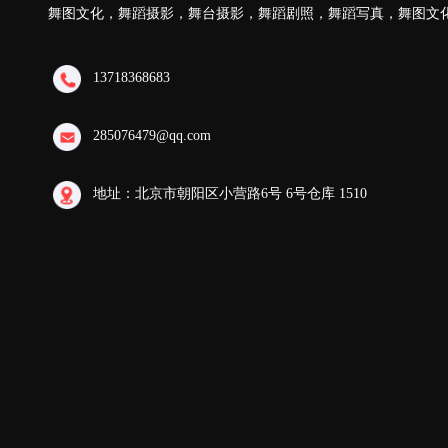
舞图文化，舞蹈摄影，舞台摄影，舞蹈剧照，舞蹈写真，舞图文
13718368683
285076479@qq.com
地址：北京市朝阳区小营路6号 6号仓库 1510