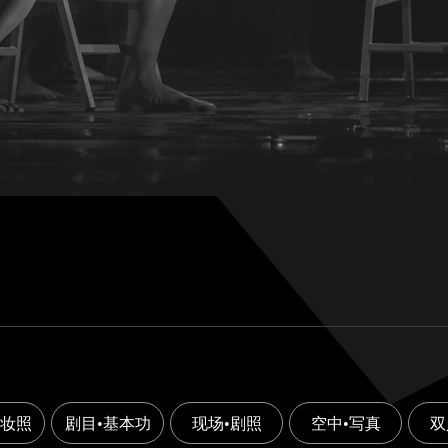
定妆照
剧目•基本功
现场•剧照
空中•写真
双