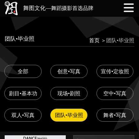
舞图文化—
舞蹈摄影首选品牌
网站首页
公司简介
我们的团队
团队•毕业照
首页 ＞
团队•毕业照
作品展示
业务范围
实时动态
联系我们
全部
创意•写真
宣传•定妆照
剧目•基本功
现场•剧照
空中•写真
双人•写真
团队•毕业照
舞者•写真