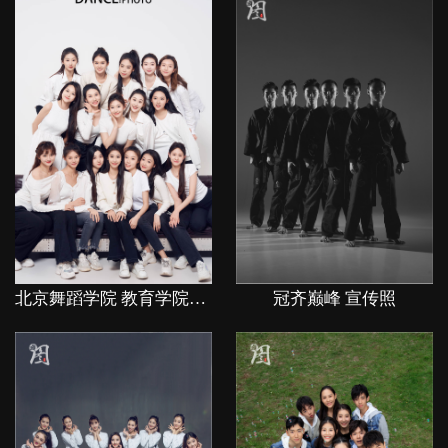
北京舞蹈学院 教育学院20级 毕业照
冠齐巅峰 宣传照